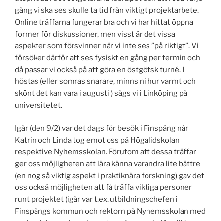
gång vi ska ses skulle ta tid från viktigt projektarbete.
Online träffarna fungerar bra och vi har hittat öppna
former för diskussioner, men visst är det vissa
aspekter som försvinner när vi inte ses ”på riktigt”. Vi
försöker därför att ses fysiskt en gång per termin och
då passar vi också på att göra en östgötsk turné. I
höstas (eller somras snarare, minns ni hur varmt och
skönt det kan vara i augusti!) sågs vi i Linköping på
universitetet.
Igår (den 9/2) var det dags för besök i Finspång när
Katrin och Linda tog emot oss på Högalidskolan
respektive Nyhemsskolan. Förutom att dessa träffar
ger oss möjligheten att lära känna varandra lite bättre
(en nog så viktig aspekt i praktiknära forskning) gav det
oss också möjligheten att få träffa viktiga personer
runt projektet (igår var t.ex. utbildningschefen i
Finspångs kommun och rektorn på Nyhemsskolan med