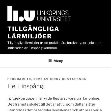
Hoppa
till
innehåll
TILLGÄNGLIGA
LÄRMILJÖER
Tillgängliga lärmiljöer är ett praktiknära forskningsprojekt som
initierades av Finspång kommun.
Meny
PUBLICERAT
FEBRUARI 10, 2023
AV
JENNY GUSTAFSSON
Hej Finspång!
I projektgruppen har vi de flesta av våra träffar online.
Det främsta skälet till det är att vi som deltar sitter
utspridda i det östgötska landskapet och att resa varje