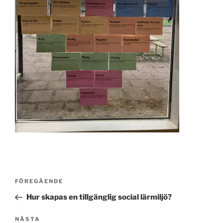
Inläggsnavigering
Föregående
FÖREGÅENDE
inlägg
Hur skapas en tillgänglig social lärmiljö?
Nästa
NÄSTA